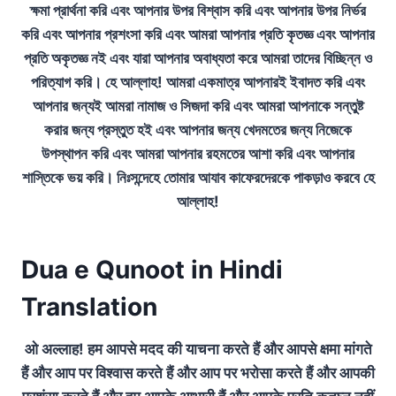
ক্ষমা প্রার্থনা করি এবং আপনার উপর বিশ্বাস করি এবং আপনার উপর নির্ভর
করি এবং আপনার প্রশংসা করি এবং আমরা আপনার প্রতি কৃতজ্ঞ এবং আপনার
প্রতি অকৃতজ্ঞ নই এবং যারা আপনার অবাধ্যতা করে আমরা তাদের বিচ্ছিন্ন ও
পরিত্যাগ করি। হে আল্লাহ! আমরা একমাত্র আপনারই ইবাদত করি এবং
আপনার জন্যই আমরা নামাজ ও সিজদা করি এবং আমরা আপনাকে সন্তুষ্ট
করার জন্য প্রস্তুত হই এবং আপনার জন্য খেদমতের জন্য নিজেকে
উপস্থাপন করি এবং আমরা আপনার রহমতের আশা করি এবং আপনার
শাস্তিকে ভয় করি। নিঃসন্দেহে তোমার আযাব কাফেরদেরকে পাকড়াও করবে হে
আল্লাহ!
Dua e Qunoot in Hindi
Translation
ओ अल्लाह! हम आपसे मदद की याचना करते हैं और आपसे क्षमा मांगते
हैं और आप पर विश्वास करते हैं और आप पर भरोसा करते हैं और आपकी