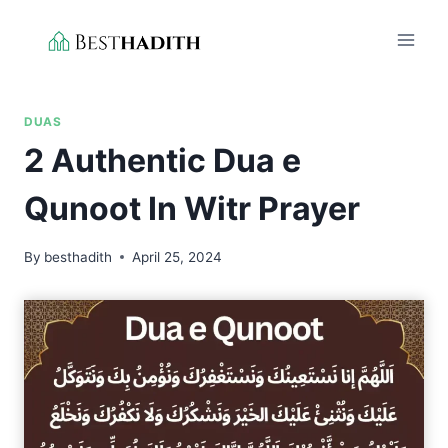
Skip
to
content
DUAS
2 Authentic Dua e
Qunoot In Witr Prayer
By
besthadith
April 25, 2024