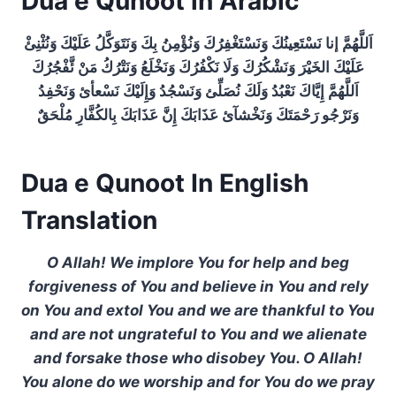
Dua e Qunoot in Arabic
اَللَّهُمَّ إنا نَسْتَعِينُكَ وَنَسْتَغْفِرُكَ وَنُؤْمِنُ بِكَ وَنَتَوَكَّلُ عَلَيْكَ وَنُثْنِئْ
عَلَيْكَ الخَيْرَ وَنَشْكُرُكَ وَلَا نَكْفُرُكَ وَنَخْلَعُ وَنَتْرُكُ مَنْ ئَّفْجُرُكَ
اَللَّهُمَّ إِيَّاكَ نَعْبُدُ وَلَكَ نُصَلِّئ وَنَسْجُدُ وَإِلَيْكَ نَسْعأئ وَنَحْفِدُ
وَنَرْجُو رَحْمَتَكَ وَنَخْشآئ عَذَابَكَ إِنَّ عَذَابَكَ بِالكُفَّارِ مُلْحَقٌ
Dua e Qunoot In English
Translation
O Allah! We implore You for help and beg
forgiveness of You and believe in You and rely
on You and extol You and we are thankful to You
and are not ungrateful to You and we alienate
and forsake those who disobey You. O Allah!
You alone do we worship and for You do we pray