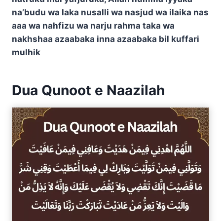
na’budu wa laka nusalli wa nasjud wa ilaika nas
aaa wa nahfizu wa narju rahma taka wa
nakhshaa azaabaka inna azaabaka bil kuffari
mulhik
Dua Qunoot e Naazilah