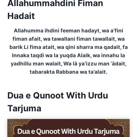
Allahummahdini Fiman
Hadait
Allahumma ihdini feeman hadayt, wa a’fini
fiman afait, wa tawallani fiman tawallait, wa
barik Li fima atait, wa qini sharra ma qadait, fa
Innaka taqdi wa la yuqda Alaik, wa innahu la
yadhillu man walait, Wa lā ya’izzu man ‘ādait,
tabarakta Rabbana wa ta’alait.
Dua e Qunoot With Urdu
Tarjuma