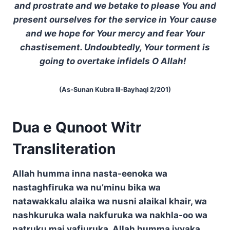
and prostrate and we betake to please You and
present ourselves for the service in Your cause
and we hope for Your mercy and fear Your
chastisement. Undoubtedly, Your torment is
going to overtake infidels O Allah!
(As-Sunan Kubra lil-Bayhaqi 2/201)
Dua e Qunoot Witr
Transliteration
Allah humma inna nasta-eenoka wa
nastaghfiruka wa nu’minu bika wa
natawakkalu alaika wa nusni alaikal khair, wa
nashkuruka wala nakfuruka wa nakhla-oo wa
natruku mai yafjuruka, Allah humma iyyaka