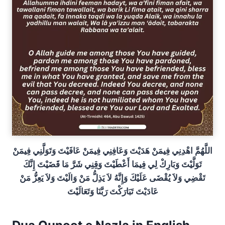
اللَّهُمَّ اهْدِنِي فِيمَنْ هَدَيْتَ وَعَافِنِي فِيمَنْ عَافَيْتَ وَتَوَلَّنِي فِيمَنْ
تَوَلَّيْتَ وَبَارِكْ لِي فِيمَا أَعْطَيْتَ وَقِنِي شَرَّ مَا قَضَيْتَ إِنَّكَ
تَقْضِي وَلاَ يُقْضَى عَلَيْكَ وَإِنَّهُ لاَ يَذِلُّ مَنْ وَالَيْتَ وَلاَ يَعِزُّ مَنْ
عَادَيْتَ تَبَارَكْتَ رَبَّنَا وَتَعَالَيْتَ